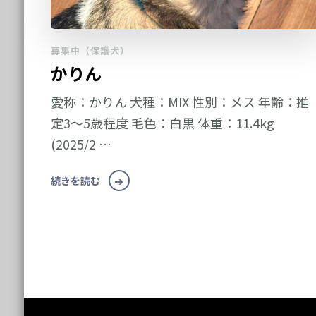
募集中（保護犬）
かりん
愛称：かりん 犬種：MIX 性別：メス 年齢：推
定3～5歳程度 毛色：白黒 体重：11.4kg
(2025/2 …
続きを読む