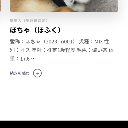
卒業犬（里親様決定）
ほちゃ（ほふく）
愛称：ほちゃ（2023-m001） 犬種：MIX 性
別：オス 年齢：推定1歳程度 毛色：濃い茶 体
重：17.6 …
続きを読む